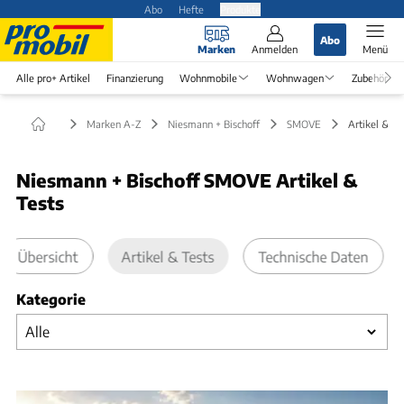
Abo
Hefte
Produkte
Abo
Marken
Anmelden
Menü
Alle pro+ Artikel
Finanzierung
Wohnmobile
Wohnwagen
Zubehör
Marken A-Z
Niesmann + Bischoff
SMOVE
Artikel & Te
Niesmann + Bischoff SMOVE Artikel &
Tests
Übersicht
Artikel & Tests
Technische Daten
Kategorie