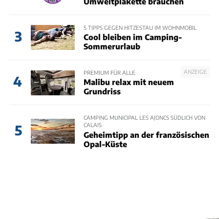
Umweltplakette brauchen
5 TIPPS GEGEN HITZESTAU IM WOHNMOBIL
3
Cool bleiben im Camping-
Sommerurlaub
ANZEIGE
PREMIUM FÜR ALLE
4
Malibu relax mit neuem
Grundriss
CAMPING MUNICIPAL LES AJONCS SÜDLICH VON
CALAIS
5
Geheimtipp an der französischen
Opal-Küste