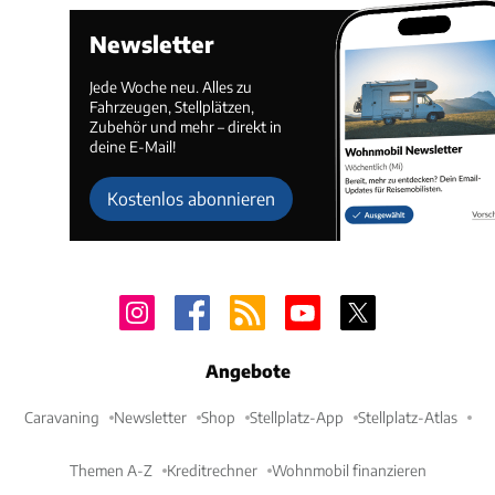
Newsletter
Jede Woche neu. Alles zu
Fahrzeugen, Stellplätzen,
Zubehör und mehr – direkt in
deine E-Mail!
Kostenlos abonnieren
Angebote
Caravaning
Newsletter
Shop
Stellplatz-App
Stellplatz-Atlas
Themen A-Z
Kreditrechner
Wohnmobil finanzieren