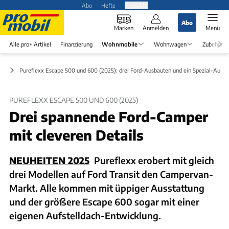
Abo
Hefte
Produkte
Abo
Marken
Anmelden
Menü
Alle pro+ Artikel
Finanzierung
Wohnmobile
Wohnwagen
Zubehör
en
Pureflexx Escape 500 und 600 (2025): drei Ford-Ausbauten und ein Spezial-Aufste
PUREFLEXX ESCAPE 500 UND 600 (2025)
Drei spannende Ford-Camper
mit cleveren Details
NEUHEITEN 2025
Pureflexx erobert mit gleich
drei Modellen auf Ford Transit den Campervan-
Markt. Alle kommen mit üppiger Ausstattung
und der größere Escape 600 sogar mit einer
eigenen Aufstelldach-Entwicklung.