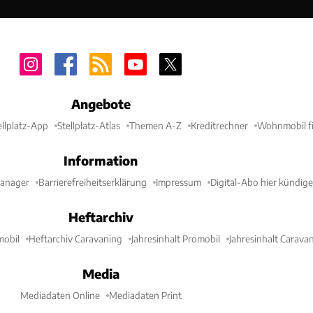
Angebote
ellplatz-App
Stellplatz-Atlas
Themen A-Z
Kreditrechner
Wohnmobil fi
Information
Manager
Barrierefreiheitserklärung
Impressum
Digital-Abo hier kündig
Heftarchiv
mobil
Heftarchiv Caravaning
Jahresinhalt Promobil
Jahresinhalt Carava
Media
Mediadaten Online
Mediadaten Print