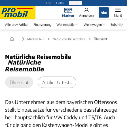
Abo
Hefte
Produkte
Abo
Marken
Anmelden
Menü
Alle pro+ Artikel
Finanzierung
Wohnmobile
Wohnwagen
Zubehör
Marken A-Z
Natürliche Reisemobile
Übersicht
Natürliche Reisemobile
Übersicht
Artikel & Tests
Das Unternehmen aus dem bayerischen Ottensoos
stellt Einbausätze für verschiedene Basisfahrzeuge
her, hauptsächlich für VW Caddy und T5/T6. Auch
für die gängigen Kastenwagen-Modelle gibt es