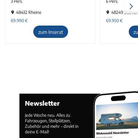
3 Pers.
6 Pers.
48432 Rheine
48249 Dülme
69.990
€
69.950
€
zum Inserat
z
Newsletter
Jede Woche neu. Alles zu
Fahrzeugen, Stellplätzen,
Zubehör und mehr – direkt in
deine E-Mail!