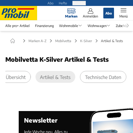
Abo
Hefte
Produkte
Abo
Marken
Anmelden
Menü
Alle pro+ Artikel
Finanzierung
Wohnmobile
Wohnwagen
Zubehör
Marken A-Z
Mobilvetta
K-Silver
Artikel & Tests
Mobilvetta K-Silver Artikel & Tests
Übersicht
Artikel & Tests
Technische Daten
Newsletter
Jede Woche neu. Alles zu