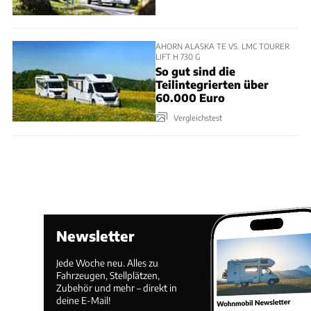
AHORN ALASKA TE VS. LMC TOURER
LIFT H 730 G
So gut sind die
Teilintegrierten über
60.000 Euro
Vergleichstest
Newsletter
Jede Woche neu. Alles zu
Fahrzeugen, Stellplätzen,
Zubehör und mehr – direkt in
deine E-Mail!