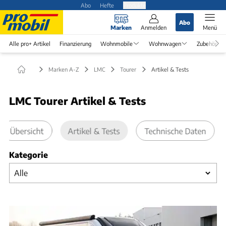
Abo
Hefte
Produkte
Abo
Marken
Anmelden
Menü
Alle pro+ Artikel
Finanzierung
Wohnmobile
Wohnwagen
Zubehör
Marken A-Z
LMC
Tourer
Artikel & Tests
LMC Tourer Artikel & Tests
Übersicht
Artikel & Tests
Technische Daten
Kategorie