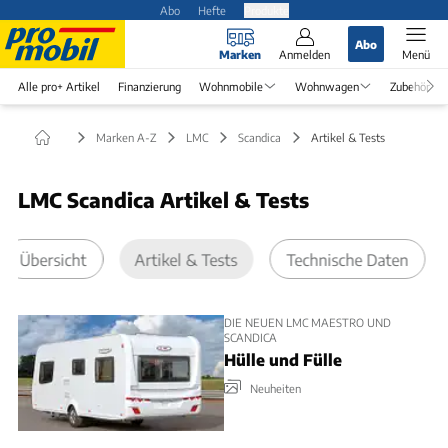
Abo
Hefte
Produkte
Abo
Marken
Anmelden
Menü
Alle pro+ Artikel
Finanzierung
Wohnmobile
Wohnwagen
Zubehör
Marken A-Z
LMC
Scandica
Artikel & Tests
LMC Scandica Artikel & Tests
Übersicht
Artikel & Tests
Technische Daten
DIE NEUEN LMC MAESTRO UND
SCANDICA
Hülle und Fülle
Neuheiten