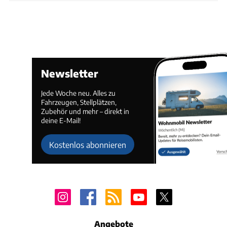
Newsletter
Jede Woche neu. Alles zu
Fahrzeugen, Stellplätzen,
Zubehör und mehr – direkt in
deine E-Mail!
Kostenlos abonnieren
Angebote