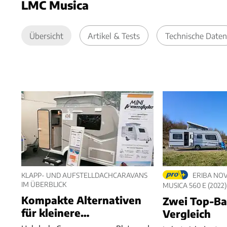
LMC Musica
Übersicht
Artikel & Tests
Technische Daten
KLAPP- UND AUFSTELLDACHCARAVANS
ERIBA NOVA
IM ÜBERBLICK
MUSICA 560 E (2022)
Kompakte Alternativen
Zwei Top-Ba
für kleinere
Vergleich
Zugfahrzeuge