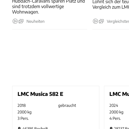
Hubdach-Caravans sparen Platz und
Lohnt sich der te
sind trotzdem vollwertige
Vergleich zum LM
Wohnwagen.
Neuheiten
Vergleichste
LMC Musica 582 E
LMC Mu
2018
gebraucht
2024
2000 kg
2000 kg
3 Pers.
4 Pers.
46395 Bocholt
28237 B