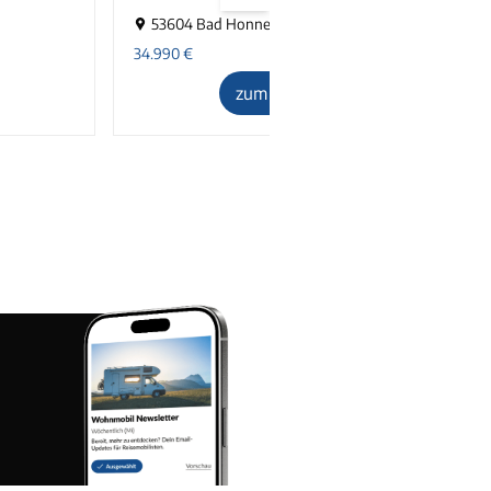
53604 Bad Honnef
1
34.990
€
zum Inserat