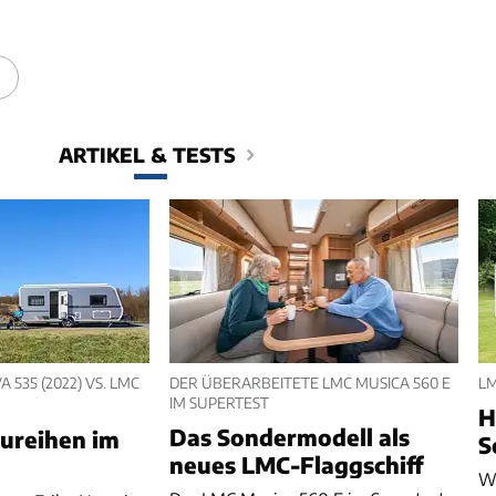
ARTIKEL & TESTS
 535 (2022) VS. LMC
DER ÜBERARBEITETE LMC MUSICA 560 E
L
IM SUPERTEST
H
Das Sondermodell als
ureihen im
S
neues LMC-Flaggschiff
Wi