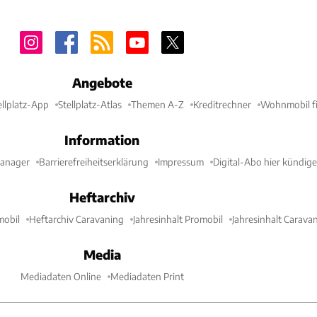
Angebote
ellplatz-App
Stellplatz-Atlas
Themen A-Z
Kreditrechner
Wohnmobil fi
Information
Manager
Barrierefreiheitserklärung
Impressum
Digital-Abo hier kündig
Heftarchiv
mobil
Heftarchiv Caravaning
Jahresinhalt Promobil
Jahresinhalt Carava
Media
Mediadaten Online
Mediadaten Print