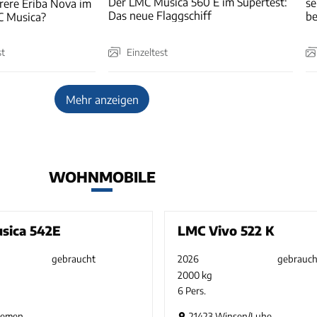
Der LMC Musica 560 E im Supertest:
se
urere Eriba Nova im
Das neue Flaggschiff
be
C Musica?
st
Einzeltest
Mehr anzeigen
WOHNMOBILE
sica 542E
LMC Vivo 522 K
gebraucht
2026
gebrauch
2000 kg
6 Pers.
remen
21423 Winsen/Luhe