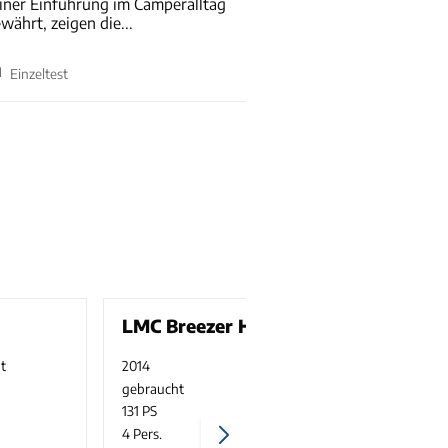
iner Einführung im Camperalltag
währt, zeigen die...
Einzeltest
LMC Breezer H 577
t
2014
85444 km
gebraucht
3500 kg
1
131 PS
4
4 Pers.