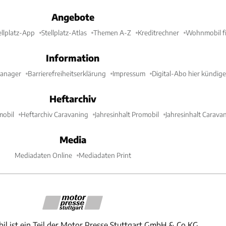
Angebote
ellplatz-App
Stellplatz-Atlas
Themen A-Z
Kreditrechner
Wohnmobil fi
Information
Manager
Barrierefreiheitserklärung
Impressum
Digital-Abo hier kündig
Heftarchiv
mobil
Heftarchiv Caravaning
Jahresinhalt Promobil
Jahresinhalt Carava
Media
Mediadaten Online
Mediadaten Print
il ist ein Teil der Motor Presse Stuttgart GmbH & Co.KG