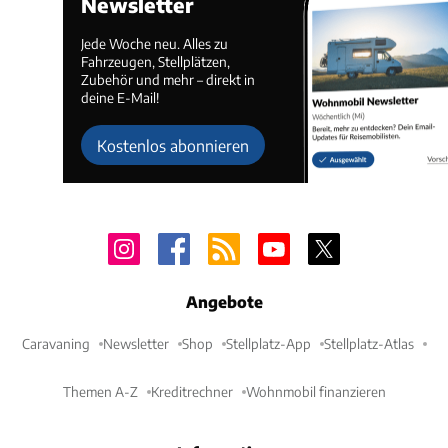
Newsletter
Jede Woche neu. Alles zu
Fahrzeugen, Stellplätzen,
Zubehör und mehr – direkt in
deine E-Mail!
Kostenlos abonnieren
Angebote
Caravaning
Newsletter
Shop
Stellplatz-App
Stellplatz-Atlas
Themen A-Z
Kreditrechner
Wohnmobil finanzieren