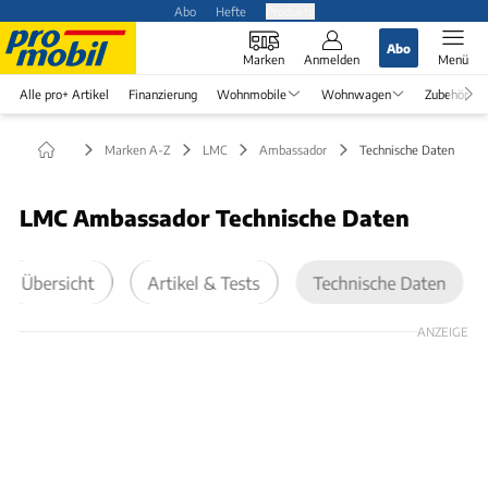
Abo
Hefte
Produkte
Abo
Marken
Anmelden
Menü
Alle pro+ Artikel
Finanzierung
Wohnmobile
Wohnwagen
Zubehör
Marken A-Z
LMC
Ambassador
Technische Daten
LMC Ambassador Technische Daten
Übersicht
Artikel & Tests
Technische Daten
ANZEIGE