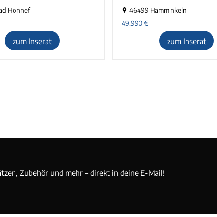
ad Honnef
46499 Hamminkeln
49.990
€
zum Inserat
zum Inserat
ätzen, Zubehör und mehr – direkt in deine E-Mail!