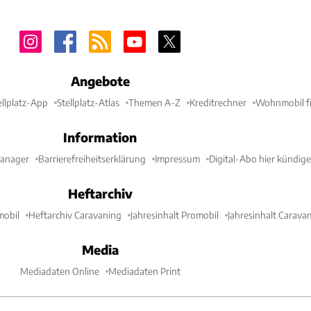
Angebote
ellplatz-App
Stellplatz-Atlas
Themen A-Z
Kreditrechner
Wohnmobil fi
Information
Manager
Barrierefreiheitserklärung
Impressum
Digital-Abo hier kündig
Heftarchiv
mobil
Heftarchiv Caravaning
Jahresinhalt Promobil
Jahresinhalt Carava
Media
Mediadaten Online
Mediadaten Print