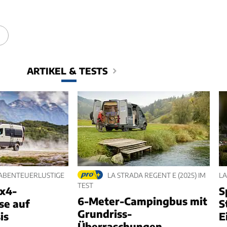
ARTIKEL & TESTS
 ABENTEUERLUSTIGE
LA STRADA REGENT E (2025) IM
LA
TEST
4x4-
S
6-Meter-Campingbus mit
se auf
S
Grundriss-
is
E
Überraschungen