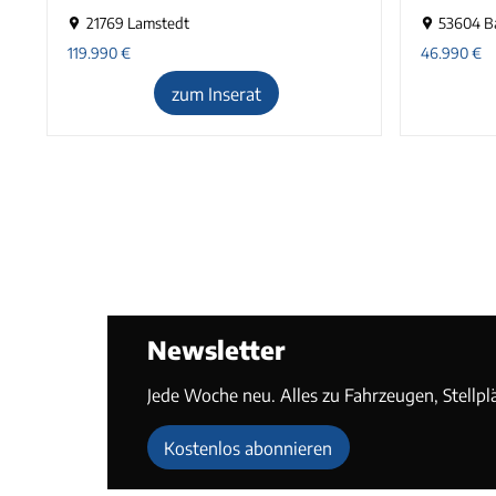
21769 Lamstedt
53604 B
119.990
€
46.990
€
zum Inserat
Newsletter
Jede Woche neu. Alles zu Fahrzeugen, Stellpl
Kostenlos abonnieren