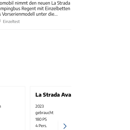
omobil nimmt den neuen La Strada
mpingbus Regent mit Einzelbetten
s Vorserienmodell unter die...
Einzeltest
La Strada Avanti C
m
2023
26900 km
2
gebraucht
4250 kg
g
180 PS
1
4 Pers.
4