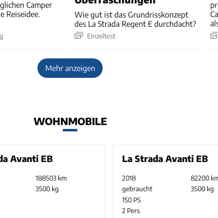
uglichen Camper
pr
de Reiseidee.
Ca
Wie gut ist das Grundrisskonzept
al
des La Strada Regent E durchdacht?
ng
Einzeltest
Mehr anzeigen
WOHNMOBILE
da Avanti EB
La Strada Avanti EB
188503 km
2018
82200 k
3500 kg
gebraucht
3500 kg
150 PS
2 Pers.