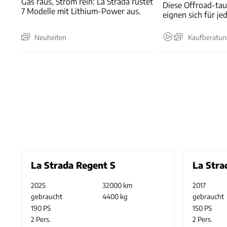
Gas raus, Strom rein: La Strada rüstet
Diese Offroad-ta
7 Modelle mit Lithium-Power aus.
eignen sich für je
Neuheiten
Kaufberatu
La Strada Regent S
La Stra
2025
32000 km
2017
gebraucht
4400 kg
gebraucht
190 PS
150 PS
2 Pers.
2 Pers.