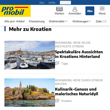
Abo
Hefte
Produkte
Abo
Marken
Anmelden
Menü
Alle pro+ Artikel
Finanzierung
Wohnmobile
Wohnwagen
Zubehör
Mehr zu Kroatien
WOHNMOBIL-REISE AN DIE
WESTKÜSTE ISTRIENS
Spektakuläre Aussichten
in Kroatiens Hinterland
Tipps
WOHNMOBIL-REISE DURCH ISTRIENS
WESTEN
Kulinarik-Genuss und
malerisches Naturidyll
Kroatien