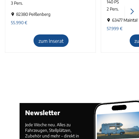
140 PS
3 Pers.
2 Pers.
82380 Peißenberg
63477 Maintal
55.990
€
57.999
€
zum Inserat
z
Newsletter
Jede Woche neu. Alles zu
Fahrzeugen, Stellplätzen,
Zubehör und mehr – direkt in