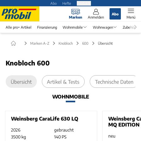
Abo
Hefte
Produkte
Abo
Marken
Anmelden
Menü
Alle pro+ Artikel
Finanzierung
Wohnmobile
Wohnwagen
Zubehör
Marken A-Z
Knobloch
600
Übersicht
Knobloch 600
Übersicht
Artikel & Tests
Technische Daten
WOHNMOBILE
Weinsberg CaraLife 630 LQ
Weinsberg C
MQ EDITION 
2026
gebraucht
neu
3500 kg
140 PS