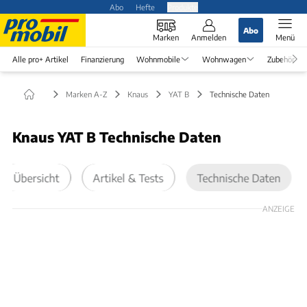
Abo
Hefte
Produkte
Abo
Marken
Anmelden
Menü
Alle pro+ Artikel
Finanzierung
Wohnmobile
Wohnwagen
Zubehör
Marken A-Z
Knaus
YAT B
Technische Daten
Knaus YAT B Technische Daten
Übersicht
Artikel & Tests
Technische Daten
ANZEIGE