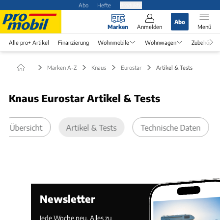
Abo
Hefte
Produkte
Abo
Marken
Anmelden
Menü
Alle pro+ Artikel
Finanzierung
Wohnmobile
Wohnwagen
Zubehör
Marken A-Z
Knaus
Eurostar
Artikel & Tests
Knaus Eurostar Artikel & Tests
Übersicht
Artikel & Tests
Technische Daten
Newsletter
Jede Woche neu. Alles zu