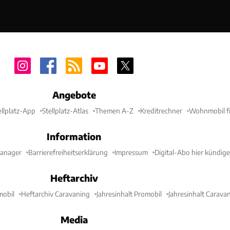
Angebote
ellplatz-App
Stellplatz-Atlas
Themen A-Z
Kreditrechner
Wohnmobil fi
Information
Manager
Barrierefreiheitserklärung
Impressum
Digital-Abo hier kündig
Heftarchiv
mobil
Heftarchiv Caravaning
Jahresinhalt Promobil
Jahresinhalt Carava
Media