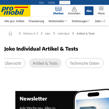
Abo
Hefte
Produkte
Abo
Marken
Anmelden
Menü
Alle pro+ Artikel
Finanzierung
Wohnmobile
Wohnwagen
Zubehör
Marken A-Z
Joko
Individual
Artikel & Tests
Joko Individual Artikel & Tests
Übersicht
Artikel & Tests
Technische Daten
Newsletter
Jede Woche neu. Alles zu