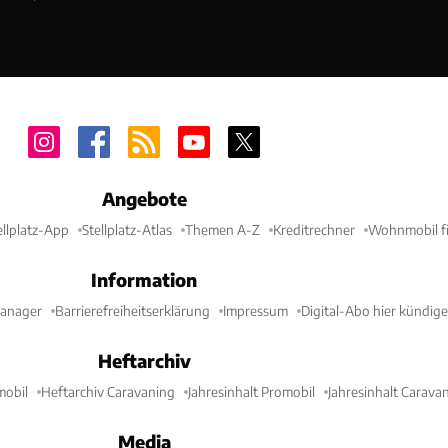
Angebote
ellplatz-App
Stellplatz-Atlas
Themen A-Z
Kreditrechner
Wohnmobil fi
Information
Manager
Barrierefreiheitserklärung
Impressum
Digital-Abo hier kündig
Heftarchiv
mobil
Heftarchiv Caravaning
Jahresinhalt Promobil
Jahresinhalt Carava
Media