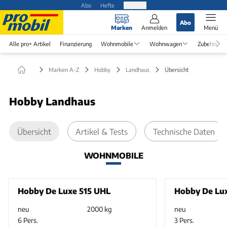
Abo
Hefte
Produkte
Abo
Marken
Anmelden
Menü
Alle pro+ Artikel
Finanzierung
Wohnmobile
Wohnwagen
Zubehör
Marken A-Z
Hobby
Landhaus
Übersicht
Hobby Landhaus
Übersicht
Artikel & Tests
Technische Daten
WOHNMOBILE
Hobby De Luxe 515 UHL
Hobby De Lu
neu
2000 kg
neu
6 Pers.
3 Pers.