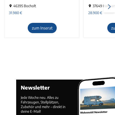
46395 Bocholt
37649 Heinse
31.980
€
28.900
€
zum Inserat
z
Newsletter
Jede Woche neu. Alles zu
Fahrzeugen, Stellplätzen,
Zubehör und mehr – direkt in
deine E-Mail!