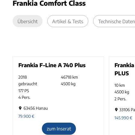
Frankia Comfort Class
Übersicht
Artikel & Tests
Technische Daten
Frankia F-Line A 740 Plus
Franki
PLUS
2018
46718 km
gebraucht
4500 kg
10 km
177 PS
4500 kg
4 Pers.
2 Pers.
63456 Hanau
33106 P
79.900
€
145.990
€
zum Inserat