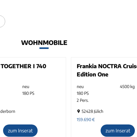
WOHNMOBILE
a TOGETHER I 740
Frankia NOCTRA Cruise
Edition One
neu
neu
4500 kg
180 PS
180 PS
2 Pers.
aderborn
52428 Jülich
159.690
€
zum Inserat
zum Inserat