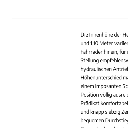
Die Innenhöhe der He
und 1,10 Meter variie
Fahrräder hinein, fü
Stellung empfehlenswe
hydraulischen Antrie
Höhenunterschied ma
einem imposanten Scha
Position völlig ausr
Prädikat komfortabel
und knapp siebzig Ze
bequemen Durchstie