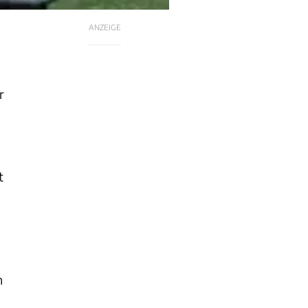
ANZEIGE
r
t
n