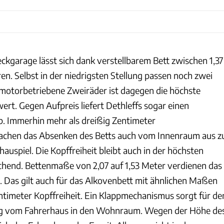
ckgarage lässt sich dank verstellbarem Bett zwischen 1,37
ren. Selbst in der niedrigsten Stellung passen noch zwei
r motorbetriebene Zweiräder ist dagegen die höchste
rt. Gegen Aufpreis liefert Dethleffs sogar einen
b. Immerhin mehr als dreißig Zentimeter
chen das Absenken des Betts auch vom Innenraum aus z
uspiel. Die Kopffreiheit bleibt auch in der höchsten
eichend. Bettenmaße von 2,07 auf 1,53 Meter verdienen das
. Das gilt auch für das Alkovenbett mit ähnlichen Maßen
ntimeter Kopffreiheit. Ein Klappmechanismus sorgt für de
g vom Fahrerhaus in den Wohnraum. Wegen der Höhe de