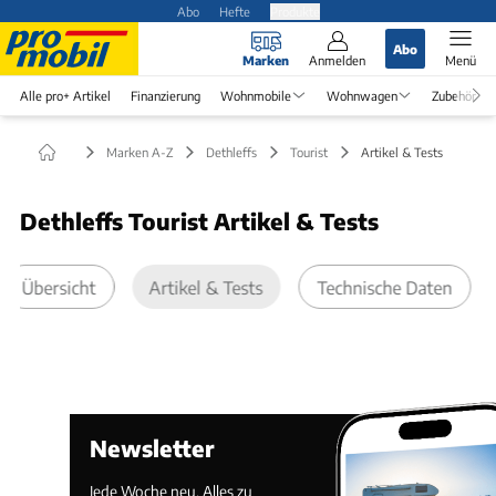
Abo
Hefte
Produkte
Abo
Marken
Anmelden
Menü
Alle pro+ Artikel
Finanzierung
Wohnmobile
Wohnwagen
Zubehör
Marken A-Z
Dethleffs
Tourist
Artikel & Tests
Dethleffs Tourist Artikel & Tests
Übersicht
Artikel & Tests
Technische Daten
Newsletter
Jede Woche neu. Alles zu