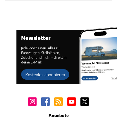
Newsletter
Jede Woche neu. Alles zu
Fahrzeugen, Stellplätzen,
Zubehör und mehr – direkt in
deine E-Mail!
Kostenlos abonnieren
Angebote