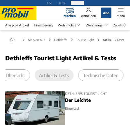
Abo
Hefte
Produkte
Abo
Marken
Anmelden
Menü
Alle pro+ Artikel
Finanzierung
Wohnmobile
Wohnwagen
Zubehör
Marken A-Z
Dethleffs
Tourist Light
Artikel & Tests
Dethleffs Tourist Light Artikel & Tests
Übersicht
Artikel & Tests
Technische Daten
DETHLEFFS TOURIST LIGHT
Der Leichte
Einzeltest