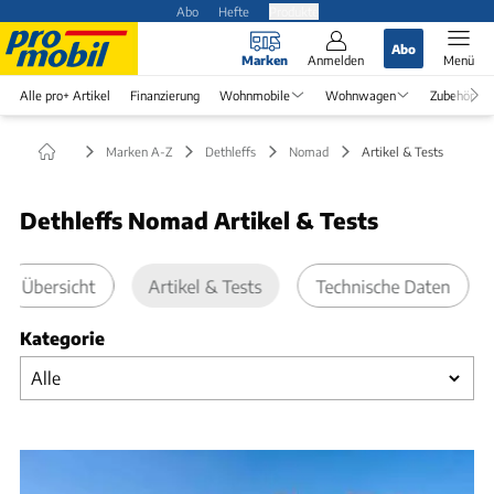
Abo
Hefte
Produkte
Abo
Marken
Anmelden
Menü
Alle pro+ Artikel
Finanzierung
Wohnmobile
Wohnwagen
Zubehör
Marken A-Z
Dethleffs
Nomad
Artikel & Tests
Dethleffs Nomad Artikel & Tests
Übersicht
Artikel & Tests
Technische Daten
Kategorie