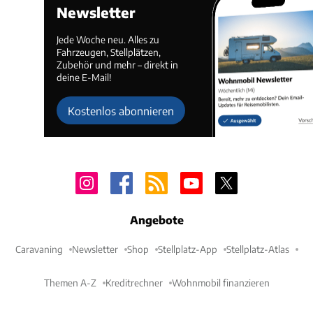
Newsletter
Jede Woche neu. Alles zu
Fahrzeugen, Stellplätzen,
Zubehör und mehr – direkt in
deine E-Mail!
Kostenlos abonnieren
Angebote
Caravaning
Newsletter
Shop
Stellplatz-App
Stellplatz-Atlas
Themen A-Z
Kreditrechner
Wohnmobil finanzieren