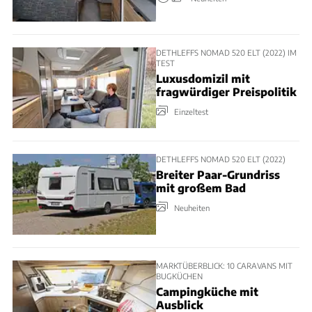
DETHLEFFS NOMAD 520 ELT (2022) IM
TEST
Luxusdomizil mit
fragwürdiger Preispolitik
Einzeltest
DETHLEFFS NOMAD 520 ELT (2022)
Breiter Paar-Grundriss
mit großem Bad
Neuheiten
MARKTÜBERBLICK: 10 CARAVANS MIT
BUGKÜCHEN
Campingküche mit
Ausblick