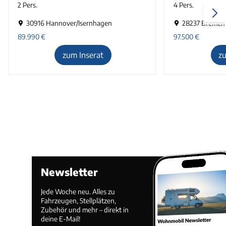
2 Pers.
4 Pers.
30916 Hannover/Isernhagen
28237 Bremen
89.990
€
97.500
€
zum Inserat
z
Newsletter
Jede Woche neu. Alles zu
Fahrzeugen, Stellplätzen,
Zubehör und mehr – direkt in
deine E-Mail!