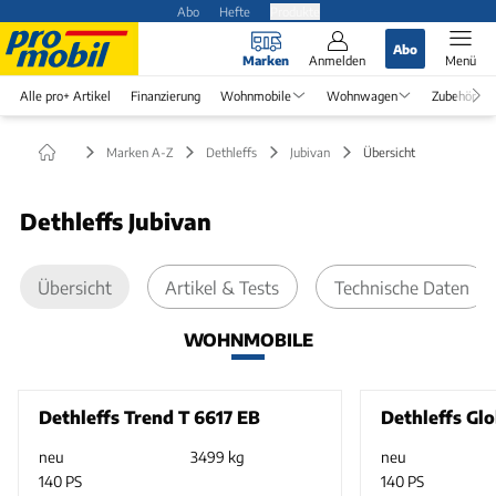
Abo
Hefte
Produkte
Abo
Marken
Anmelden
Menü
Alle pro+ Artikel
Finanzierung
Wohnmobile
Wohnwagen
Zubehör
Marken A-Z
Dethleffs
Jubivan
Übersicht
Dethleffs Jubivan
Übersicht
Artikel & Tests
Technische Daten
WOHNMOBILE
Dethleffs Trend T 6617 EB
Dethleffs Glo
neu
3499 kg
neu
140 PS
140 PS