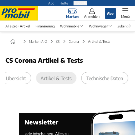
Abo
Hefte
Produkte
Abo
Marken
Anmelden
Menü
Alle pro+ Artikel
Finanzierung
Wohnmobile
Wohnwagen
Zubehör
Marken A-Z
CS
Corona
Artikel & Tests
CS Corona Artikel & Tests
Übersicht
Artikel & Tests
Technische Daten
Newsletter
Jede Woche neu. Alles zu