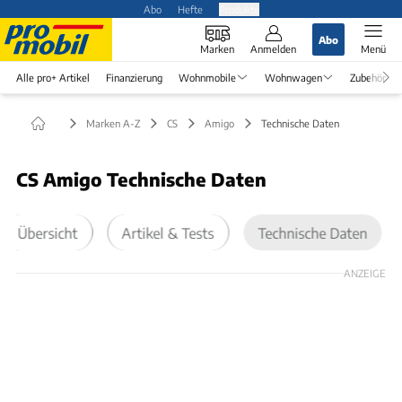
Abo
Hefte
Produkte
Abo
Marken
Anmelden
Menü
Alle pro+ Artikel
Finanzierung
Wohnmobile
Wohnwagen
Zubehör
Marken A-Z
CS
Amigo
Technische Daten
CS Amigo Technische Daten
Übersicht
Artikel & Tests
Technische Daten
ANZEIGE