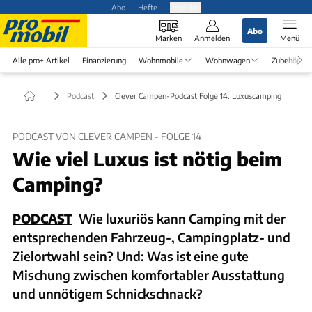
Abo
Hefte
Produkte
Abo
Marken
Anmelden
Menü
Alle pro+ Artikel
Finanzierung
Wohnmobile
Wohnwagen
Zubehör
Podcast
Clever Campen-Podcast Folge 14: Luxuscamping
PODCAST VON CLEVER CAMPEN - FOLGE 14
Wie viel Luxus ist nötig beim
Camping?
PODCAST
Wie luxuriös kann Camping mit der
entsprechenden Fahrzeug-, Campingplatz- und
Zielortwahl sein? Und: Was ist eine gute
Mischung zwischen komfortabler Ausstattung
und unnötigem Schnickschnack?