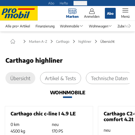
Abo
Hefte
Produkte
Abo
Marken
Anmelden
Menü
Alle pro+ Artikel
Finanzierung
Wohnmobile
Wohnwagen
Zubehör
Marken A-Z
Carthago
highliner
Übersicht
Carthago highliner
Übersicht
Artikel & Tests
Technische Daten
WOHNMOBILE
Carthago chic c-line I 4.9 LE
Carthago C2-
comfort 4.2t
0 km
neu
neu
4500 kg
170 PS