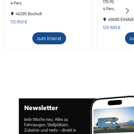
179 PS
4 Pers.
4 Pers.
46395 Bocholt
49685 Emstek
172.950
€
129.900
€
zum Inserat
z
Newsletter
Jede Woche neu. Alles zu
Fahrzeugen, Stellplätzen,
Zubehör und mehr – direkt in