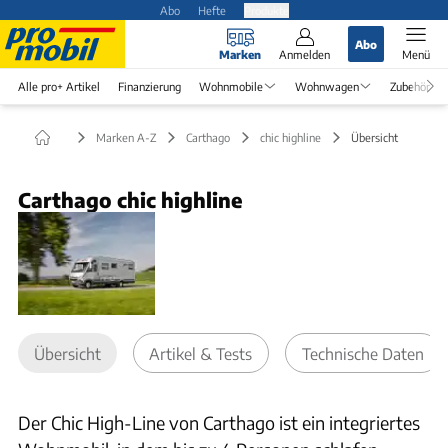
Abo
Hefte
Produkte
Abo
Marken
Anmelden
Menü
Alle pro+ Artikel
Finanzierung
Wohnmobile
Wohnwagen
Zubehör
Marken A-Z
Carthago
chic highline
Übersicht
Carthago chic highline
Übersicht
Artikel & Tests
Technische Daten
Der Chic High-Line von Carthago ist ein integriertes