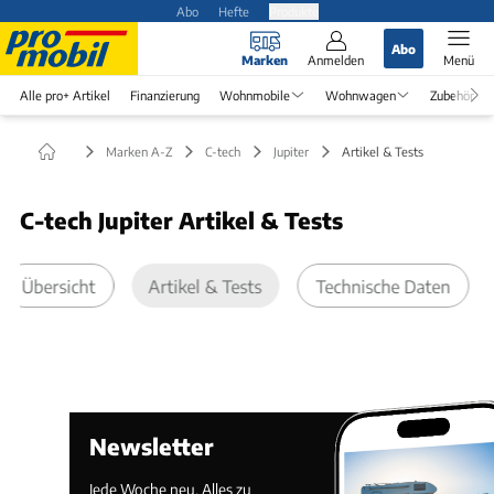
Abo
Hefte
Produkte
Abo
Marken
Anmelden
Menü
Alle pro+ Artikel
Finanzierung
Wohnmobile
Wohnwagen
Zubehör
Marken A-Z
C-tech
Jupiter
Artikel & Tests
C-tech Jupiter Artikel & Tests
Übersicht
Artikel & Tests
Technische Daten
Newsletter
Jede Woche neu. Alles zu