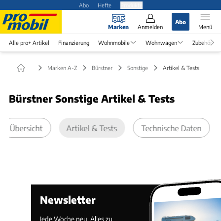
Abo
Hefte
Produkte
Abo
Marken
Anmelden
Menü
Alle pro+ Artikel
Finanzierung
Wohnmobile
Wohnwagen
Zubehör
Marken A-Z
Bürstner
Sonstige
Artikel & Tests
Bürstner Sonstige Artikel & Tests
Übersicht
Artikel & Tests
Technische Daten
Newsletter
Jede Woche neu. Alles zu