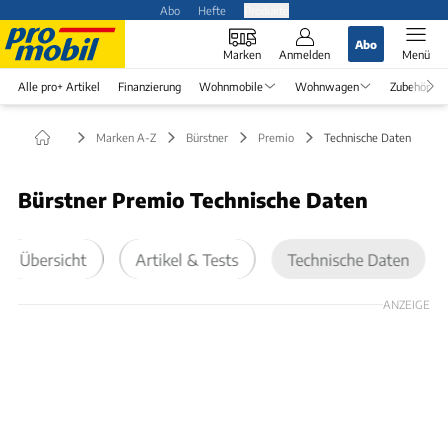
Abo
Hefte
Produkte
Abo
Marken
Anmelden
Menü
Alle pro+ Artikel
Finanzierung
Wohnmobile
Wohnwagen
Zubehör
Marken A-Z
Bürstner
Premio
Technische Daten
Bürstner Premio Technische Daten
Übersicht
Artikel & Tests
Technische Daten
ANZEIGE