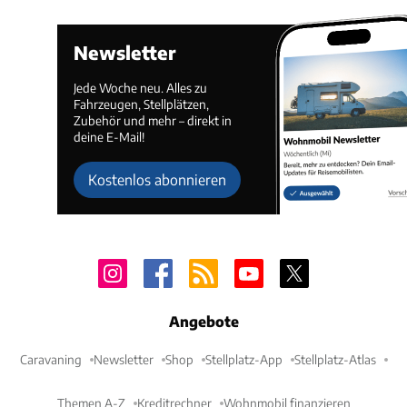
Newsletter
Jede Woche neu. Alles zu
Fahrzeugen, Stellplätzen,
Zubehör und mehr – direkt in
deine E-Mail!
Kostenlos abonnieren
Angebote
Caravaning
Newsletter
Shop
Stellplatz-App
Stellplatz-Atlas
Themen A-Z
Kreditrechner
Wohnmobil finanzieren