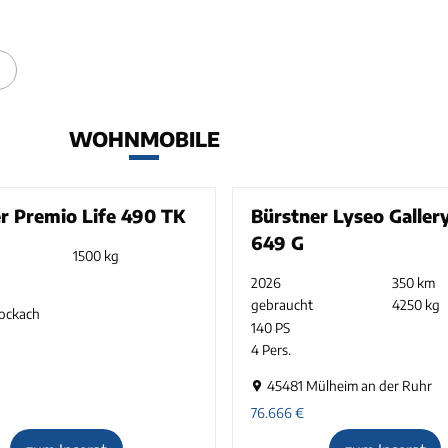
WOHNMOBILE
r Premio Life 490 TK
Bürstner Lyseo Galler
649 G
1500 kg
2026
350 km
gebraucht
4250 kg
tockach
140 PS
4 Pers.
45481 Mülheim an der Ruhr
76.666
€