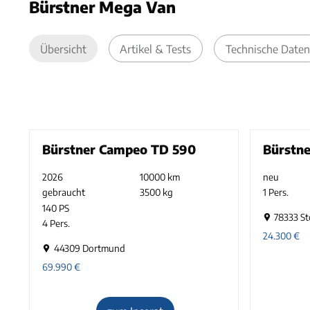
Bürstner Mega Van
Übersicht
Artikel & Tests
Technische Daten
Bürstner Campeo TD 590
Bürstne
2026
10000 km
neu
gebraucht
3500 kg
1 Pers.
140 PS
78333 S
4 Pers.
24.300
€
44309 Dortmund
69.990
€