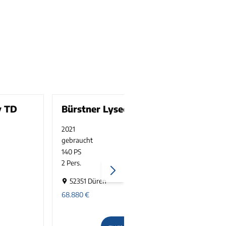
y TD
Bürstner Lyseo TD 728 G
2021
23650 km
gebraucht
3650 kg
1
140 PS
2
2 Pers.
52351 Düren
5
68.880
€