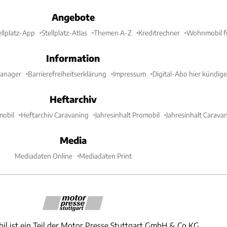
Angebote
ellplatz-App
Stellplatz-Atlas
Themen A-Z
Kreditrechner
Wohnmobil fi
Information
Manager
Barrierefreiheitserklärung
Impressum
Digital-Abo hier kündig
Heftarchiv
mobil
Heftarchiv Caravaning
Jahresinhalt Promobil
Jahresinhalt Carava
Media
Mediadaten Online
Mediadaten Print
il ist ein Teil der Motor Presse Stuttgart GmbH & Co.KG