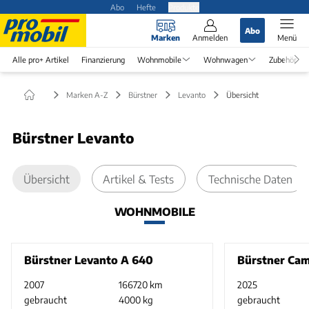
Abo
Hefte
Produkte
Abo
Marken
Anmelden
Menü
Alle pro+ Artikel
Finanzierung
Wohnmobile
Wohnwagen
Zubehör
Marken A-Z
Bürstner
Levanto
Übersicht
Bürstner Levanto
Übersicht
Artikel & Tests
Technische Daten
WOHNMOBILE
Bürstner Levanto A 640
Bürstner Ca
2007
166720 km
2025
gebraucht
4000 kg
gebraucht