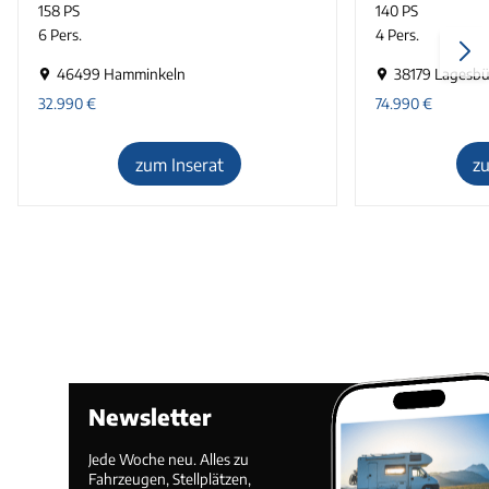
158 PS
140 PS
6 Pers.
4 Pers.
46499 Hamminkeln
38179 Lagesbü
32.990
€
74.990
€
zum Inserat
z
Newsletter
Jede Woche neu. Alles zu
Fahrzeugen, Stellplätzen,