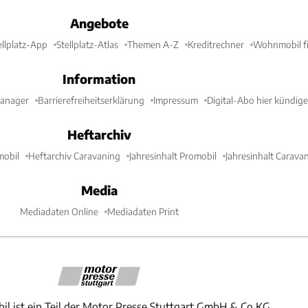
Angebote
ellplatz-App
Stellplatz-Atlas
Themen A-Z
Kreditrechner
Wohnmobil fi
Information
Manager
Barrierefreiheitserklärung
Impressum
Digital-Abo hier kündig
Heftarchiv
mobil
Heftarchiv Caravaning
Jahresinhalt Promobil
Jahresinhalt Carava
Media
Mediadaten Online
Mediadaten Print
il ist ein Teil der Motor Presse Stuttgart GmbH & Co.KG