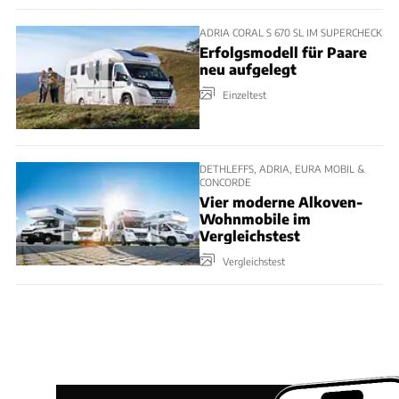
ADRIA CORAL S 670 SL IM SUPERCHECK
Erfolgsmodell für Paare
neu aufgelegt
Einzeltest
DETHLEFFS, ADRIA, EURA MOBIL &
CONCORDE
Vier moderne Alkoven-
Wohnmobile im
Vergleichstest
Vergleichstest