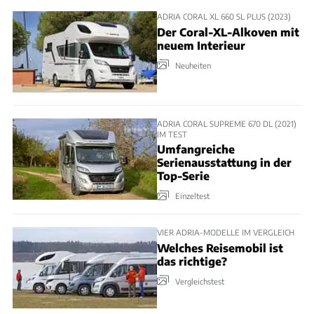
ADRIA CORAL XL 660 SL PLUS (2023)
Der Coral-XL-Alkoven mit
neuem Interieur
Neuheiten
ADRIA CORAL SUPREME 670 DL (2021)
IM TEST
Umfangreiche
Serienausstattung in der
Top-Serie
Einzeltest
VIER ADRIA-MODELLE IM VERGLEICH
Welches Reisemobil ist
das richtige?
Vergleichstest