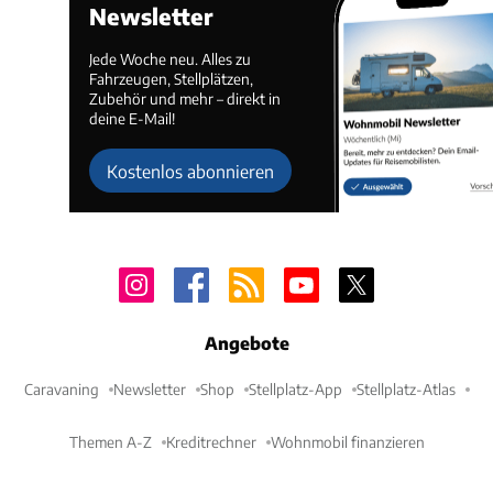
Newsletter
Jede Woche neu. Alles zu
Fahrzeugen, Stellplätzen,
Zubehör und mehr – direkt in
deine E-Mail!
Kostenlos abonnieren
Angebote
Caravaning
Newsletter
Shop
Stellplatz-App
Stellplatz-Atlas
Themen A-Z
Kreditrechner
Wohnmobil finanzieren