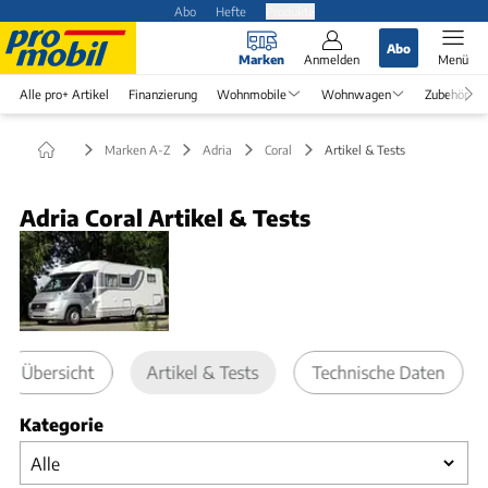
Abo
Hefte
Produkte
Abo
Marken
Anmelden
Menü
Alle pro+ Artikel
Finanzierung
Wohnmobile
Wohnwagen
Zubehör
Marken A-Z
Adria
Coral
Artikel & Tests
Adria Coral Artikel & Tests
Übersicht
Artikel & Tests
Technische Daten
Kategorie