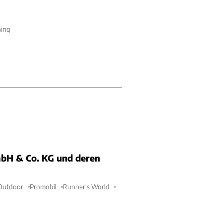
ning
bH & Co. KG und deren
Outdoor
Promobil
Runner's World