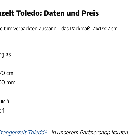
zelt Toledo: Daten und Preis
Karl-Heinz Augustin
elt im verpackten Zustand - das Packmaß: 71x17x17 cm
rglas
70 cm
000 mm
en
: 4
: 1
tangenzelt Toledo
in unserem Partnershop kaufen.