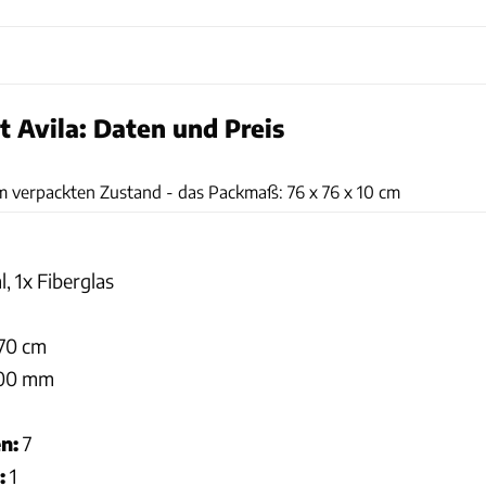
t Avila: Daten und Preis
Karl-Heinz Augustin
im verpackten Zustand - das Packmaß: 76 x 76 x 10 cm
l, 1x Fiberglas
70 cm
000 mm
n:
7
:
1