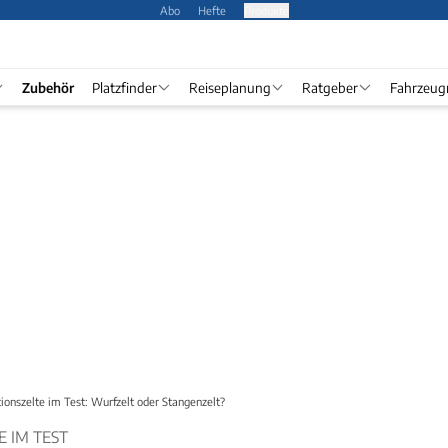
Abo
Hefte
Produkte
Zubehör
Platzfinder
Reiseplanung
Ratgeber
Fahrzeug
ionszelte im Test: Wurfzelt oder Stangenzelt?
 IM TEST