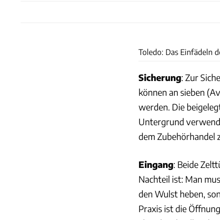
Toledo: Das Einfädeln de
Sicherung
: Zur Sich
können an sieben (Avi
werden. Die beigelegt
Untergrund verwendba
dem Zubehörhandel z
Eingang
: Beide Zelt
Nachteil ist: Man mus
den Wulst heben, sons
Praxis ist die Öffnun