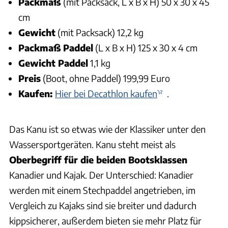
Packmaß
(mit Packsack, L x B x H) 50 x 30 x 45
cm
Gewicht
(mit Packsack) 12,2 kg
Packmaß
Paddel
(L x B x H) 125 x 30 x 4 cm
Gewicht Paddel
1,1 kg
Preis
(Boot, ohne Paddel) 199,99 Euro
Kaufen:
Hier bei Decathlon kaufen
.
Das Kanu ist so etwas wie der Klassiker unter den
Wassersportgeräten. Kanu steht meist als
Oberbegriff für die beiden Bootsklassen
Kanadier und Kajak. Der Unterschied: Kanadier
werden mit einem Stechpaddel angetrieben, im
Vergleich zu Kajaks sind sie breiter und dadurch
kippsicherer, außerdem bieten sie mehr Platz für