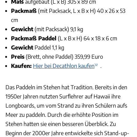
Maß
aufgebaut (L x B) 305 x 89 cm
Packmaß
(mit Packsack, L x B x H) 40 x 26 x 53
cm
Gewicht
(mit Packsack) 9,1 kg
Packmaß Paddel
(L x B x H) 64 x 18 x 6 cm
Gewicht
Paddel 1,1 kg
Preis
(Brett, ohne Paddel) 359,99 Euro
Kaufen:
Hier bei Decathlon kaufen
.
Das Paddeln im Stehen hat Tradition. Bereits in den
1950er Jahren nutzten Surflehrer auf Hawaii ihre
Longboards, um vom Strand zu ihren Schülern aufs
Meer zu paddeln. Durch die erhöhte Position im
Stehen hatten sie einen besseren Überblick. Zu
Beginn der 2000er Jahre entwickelte sich Stand-up-