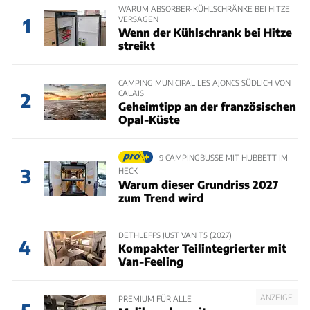
WARUM ABSORBER-KÜHLSCHRÄNKE BEI HITZE
VERSAGEN
1
Wenn der Kühlschrank bei Hitze
streikt
CAMPING MUNICIPAL LES AJONCS SÜDLICH VON
CALAIS
2
Geheimtipp an der französischen
Opal-Küste
9 CAMPINGBUSSE MIT HUBBETT IM
3
HECK
Warum dieser Grundriss 2027
zum Trend wird
DETHLEFFS JUST VAN T5 (2027)
4
Kompakter Teilintegrierter mit
Van-Feeling
ANZEIGE
PREMIUM FÜR ALLE