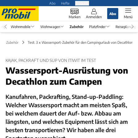
Abo
Hefte
Produkte
Abo
Marken
Anmelden
Menü
rung
Wohnmobile
Wohnwagen
Zubehör
Platzfinder
Reiseplanung
Zubehör
Test: 3 x Wassersport-Zubehör für den Campingurlaub von Decathlon
KAJAK, PACKRAFT UND SUP VON ITIWIT IM TEST
Wassersport-Ausrüstung von
Decathlon zum Campen
Kanufahren, Packrafting, Stand-up-Paddling:
Welcher Wassersport macht am meisten Spaß,
bei welchem dauert der Auf- bzw. Abbau am
längsten, und welches Equipment lässt sich am
besten transportieren? Wir haben alle drei