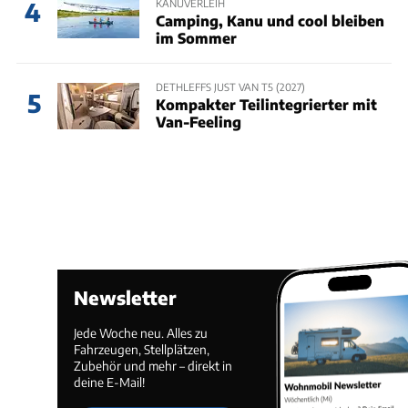
KANUVERLEIH
4
Camping, Kanu und cool bleiben
im Sommer
DETHLEFFS JUST VAN T5 (2027)
5
Kompakter Teilintegrierter mit
Van-Feeling
Newsletter
Jede Woche neu. Alles zu
Fahrzeugen, Stellplätzen,
Zubehör und mehr – direkt in
deine E-Mail!