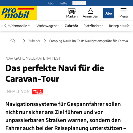
Abo
Hefte
Produkte
Abo
Marken
Anmelden
Menü
ng
Wohnmobile
Wohnwagen
Zubehör
Platzfinder
Reiseplanung
Zubehör
Camping Navis im Test: Navigationsgeräte für Caravaner
NAVIGATIONSGERÄTE IM TEST
Das perfekte Navi für die
Caravan-Tour
INHALT VON
Navigationssysteme für Gespannfahrer sollen
nicht nur sicher ans Ziel führen und vor
unpassierbaren Straßen warnen, sondern den
Fahrer auch bei der Reiseplanung unterstützen –