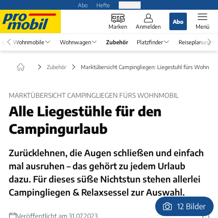
Abo
Hefte
Produkte
Abo
Marken
Anmelden
Menü
ng
Wohnmobile
Wohnwagen
Zubehör
Platzfinder
Reiseplanung
Zubehör
Marktübersicht Campingliegen: Liegestuhl fürs Wohnmob
MARKTÜBERSICHT CAMPINGLIEGEN FÜRS WOHNMOBIL
Alle Liegestühle für den
Campingurlaub
Zurücklehnen, die Augen schließen und einfach
mal ausruhen – das gehört zu jedem Urlaub
dazu. Für dieses süße Nichtstun stehen allerlei
Campingliegen & Relaxsessel zur Auswahl.
12 Bilder
Veröffentlicht am 31.07.2023