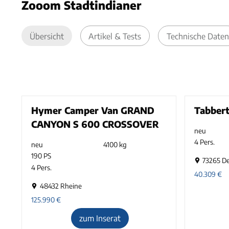
Zooom Stadtindianer
Übersicht
Artikel & Tests
Technische Daten
Hymer Camper Van GRAND
Tabbert
CANYON S 600 CROSSOVER
neu
4 Pers.
neu
4100 kg
190 PS
73265 De
4 Pers.
40.309
€
48432 Rheine
125.990
€
zum Inserat