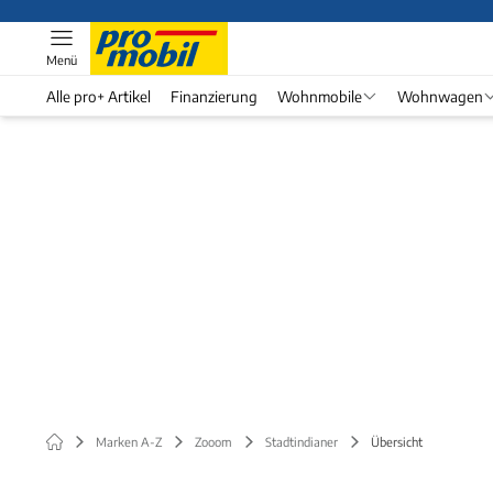
Menü
Alle pro+ Artikel
Finanzierung
Wohnmobile
Wohnwagen
Marken A-Z
Zooom
Stadtindianer
Übersicht