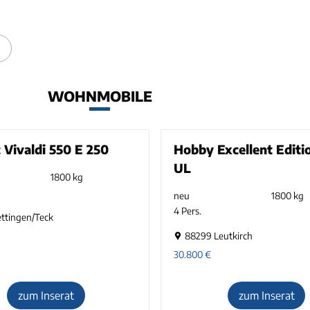
WOHNMOBILE
 Vivaldi 550 E 250
Hobby Excellent Editi
UL
1800 kg
neu
1800 kg
4 Pers.
ttingen/Teck
88299 Leutkirch
30.800
€
zum Inserat
zum Inserat