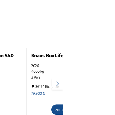
on 540
Knaus BoxLife 630 ME
2026
neu
4000 kg
180 PS
1
3 Pers.
2
36124 Eichenzell
79.900
€
6
zum Inserat