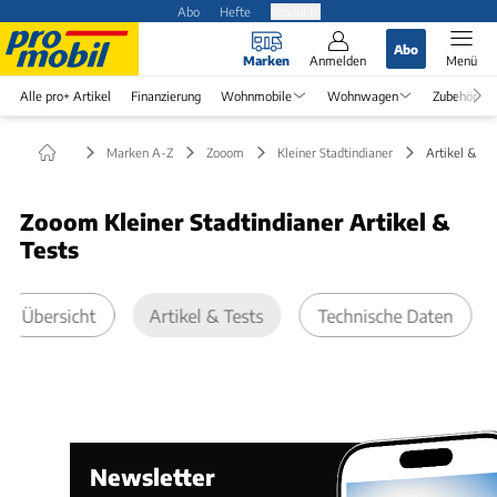
Abo
Hefte
Produkte
Abo
Marken
Anmelden
Menü
Alle pro+ Artikel
Finanzierung
Wohnmobile
Wohnwagen
Zubehör
Marken A-Z
Zooom
Kleiner Stadtindianer
Artikel & Te
Zooom Kleiner Stadtindianer Artikel &
Tests
Übersicht
Artikel & Tests
Technische Daten
Newsletter