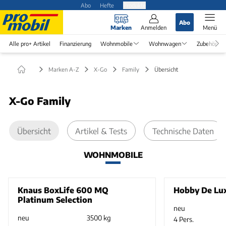
Abo
Hefte
Produkte
Abo
Marken
Anmelden
Menü
Alle pro+ Artikel
Finanzierung
Wohnmobile
Wohnwagen
Zubehör
Marken A-Z
X-Go
Family
Übersicht
X-Go Family
Übersicht
Artikel & Tests
Technische Daten
WOHNMOBILE
Knaus BoxLife 600 MQ
Hobby De Lu
Platinum Selection
neu
neu
3500 kg
4 Pers.