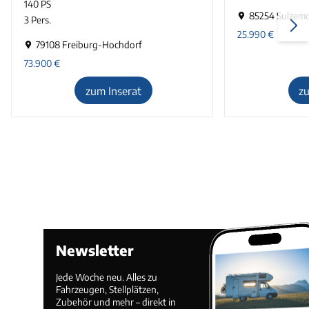
140 PS
85254 Sulzem
3 Pers.
25.990
€
79108 Freiburg-Hochdorf
73.900
€
zum Inserat
z
Newsletter
Jede Woche neu. Alles zu
Fahrzeugen, Stellplätzen,
Zubehör und mehr – direkt in