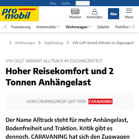
Abo
Hefte
Produkte
Abo
Marken
Anmelden
Menü
ikel
Finanzierung
Wohnmobile
Wohnwagen
Zubehör
Platzfinder
Wohnwagen
Zugfahrzeug
VW Golf Variant Alltrack im Zugwagentest
VW GOLF VARIANT ALLTRACK IM ZUGWAGENTEST
Hoher Reisekomfort und 2
Tonnen Anhängelast
VOM CAMPINGPROFI SEIT 1959
Der Name Alltrack steht für mehr Anhängelast,
Bodenfreiheit und Traktion. Kritik gibt es
dennoch. CARAVANING hat sich den Zugwagen