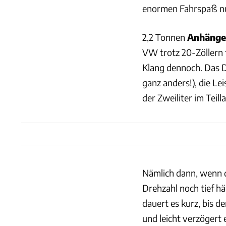
enormen Fahrspaß n
2,2 Tonnen
Anhänge
VW trotz 20-Zöllern f
Klang dennoch. Das D
ganz anders!), die Le
der Zweiliter im Teill
Nämlich dann, wenn d
Drehzahl noch tief hä
dauert es kurz, bis d
und leicht verzögert 