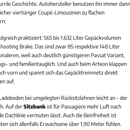
kurrile Geschichte. Autohersteller benutzen ihn immer dann
cher viertüriger Coupé-Limousinen zu flachen
rn.
greich praktiziert: 565 bis 1.632 Liter Gepäckvolumen
Shooting Brake. Das sind zwar 85 respektive 148 Liter
onaleren, weil auch deutlich günstigeren Passat Variant,
ags- und familientauglich. Und auch beim Arteon klappen
ach vorn und spannt sich das Gepäcktrennnetz direkt
en auf.
 Ladeboden bei umgelegten Rücksitzlehnen leicht an – der
ch. Auf der
Sitzbank
ist für Passagiere mehr Luft nach
de Dachlinie vermuten lässt. Auch die Beinfreiheit ist
ten sich allenfalls Erwachsene über 1,90 Meter fühlen.