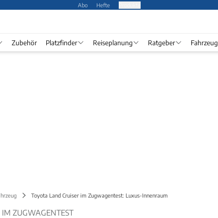
Abo
Hefte
Produkte
Zubehör
Platzfinder
Reiseplanung
Ratgeber
Fahrzeug
ahrzeug
Toyota Land Cruiser im Zugwagentest: Luxus-Innenraum
R IM ZUGWAGENTEST