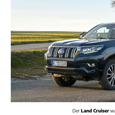
Der
Land Cruiser
wa