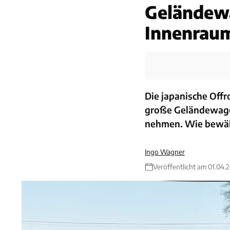
Geländew
Innenrau
Die japanische Off
große Geländewage
nehmen. Wie bewäh
Ingo Wagner
Veröffentlicht am 01.04.