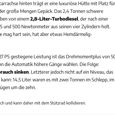
rrachse hinten trägt er eine luxuriöse Hütte mit Platz fü
 oder große Mengen Gepäck. Das 2,4 Tonnen schwere
eben von einem
2,8-Liter-Turbodiesel
, der nach einer
S und 500 Newtonmeter aus seinen vier Zylindern holt.
e mag hart sein, hat aber etwas Hemdärmelig-
 27 PS gestiegene Leistung ist das Drehmomentplus von 5
n die Automatik höhere Gänge wählen. Die Folge:
brauch
sinken
. Letzterer jedoch nicht auf ein Niveau, das
ann: 14,5 Liter waren es mit zwei Tonnen im Schlepp, im
ügen um die zehn.
Andreas Becker
lich und kann daher mit dem Stützrad kollidieren.