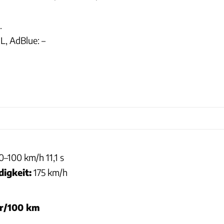
.
L, AdBlue: –
 0–100 km/h 11,1 s
igkeit:
175 km/h
er/100 km