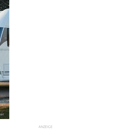
ker
ANZEIGE