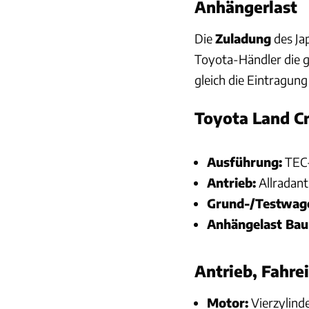
Anhängerlast
Die
Zuladung
des Ja
Toyota-Händler die 
gleich die Eintragun
Toyota Land Cr
Ausführung:
TEC-
Antrieb:
Allradan
Grund-/Testwage
Anhängelast Bau
Antrieb, Fahre
Motor:
Vierzylind