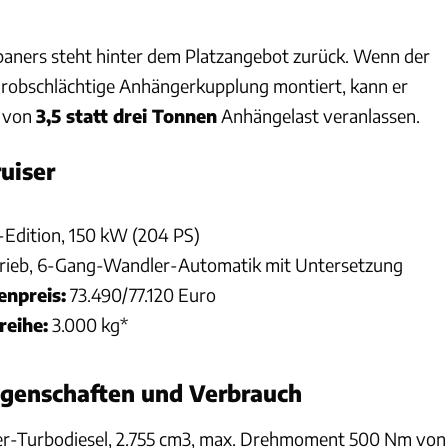
paners steht hinter dem Platzangebot zurück. Wenn der
grobschlächtige Anhängerkupplung montiert, kann er
g von
3,5 statt drei Tonnen
Anhängelast veranlassen.
uiser
Andreas Becker
Edition, 150 kW (204 PS)
trieb, 6-Gang-Wandler-Automatik mit Untersetzung
npreis:
73.490/77.120 Euro
reihe:
3.000 kg*
igenschaften und Verbrauch
er-Turbodiesel, 2.755 cm3, max. Drehmoment 500 Nm von