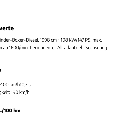
werte
inder-Boxer-Diesel, 1998 cm³, 108 kW/147 PS, max.
ab 1600/min. Permanenter Allradantrieb. Sechsgang-
o
−100 km/h10,2 s
keit: 190 km/h
)L/100 km