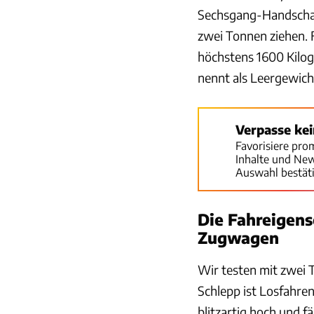
Sechsgang-Handschalt
zwei Tonnen ziehen. 
höchstens 1600 Kilo
nennt als Leergewich
Verpasse ke
Favorisiere pro
Inhalte und Ne
Auswahl bestät
Die Fahreigens
Zugwagen
Wir testen mit zwei 
Schlepp ist Losfahren
blitzartig hoch und f