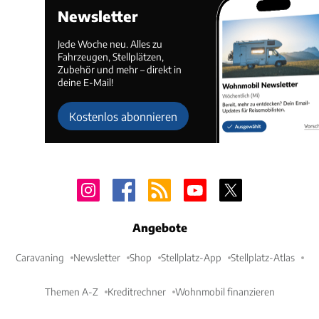
Newsletter
Jede Woche neu. Alles zu
Fahrzeugen, Stellplätzen,
Zubehör und mehr – direkt in
deine E-Mail!
Kostenlos abonnieren
Angebote
Caravaning
Newsletter
Shop
Stellplatz-App
Stellplatz-Atlas
Themen A-Z
Kreditrechner
Wohnmobil finanzieren