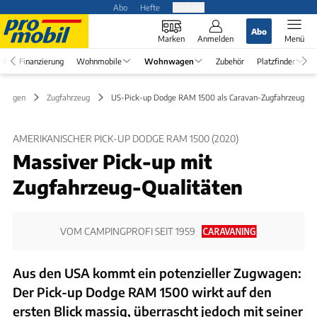
Abo
Hefte
Produkte
Abo
Marken
Anmelden
Menü
el
Finanzierung
Wohnmobile
Wohnwagen
Zubehör
Platzfinder
nwagen
Zugfahrzeug
US-Pick-up Dodge RAM 1500 als Caravan-Zugfahrzeug
AMERIKANISCHER PICK-UP DODGE RAM 1500 (2020)
Massiver Pick-up mit
Zugfahrzeug-Qualitäten
VOM CAMPINGPROFI SEIT 1959
Aus den USA kommt ein potenzieller Zugwagen:
Der Pick-up Dodge RAM 1500 wirkt auf den
ersten Blick massig, überrascht jedoch mit seiner