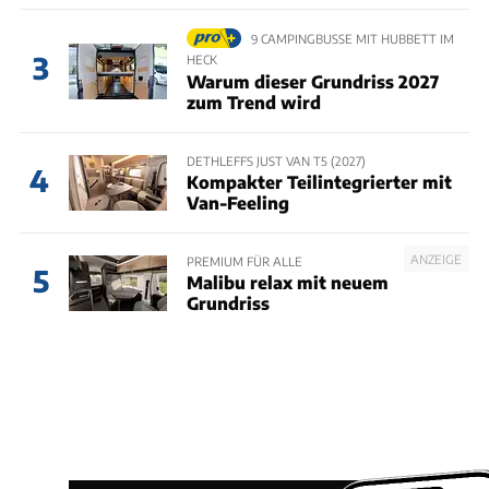
9 CAMPINGBUSSE MIT HUBBETT IM
3
HECK
Warum dieser Grundriss 2027
zum Trend wird
DETHLEFFS JUST VAN T5 (2027)
4
Kompakter Teilintegrierter mit
Van-Feeling
ANZEIGE
PREMIUM FÜR ALLE
5
Malibu relax mit neuem
Grundriss